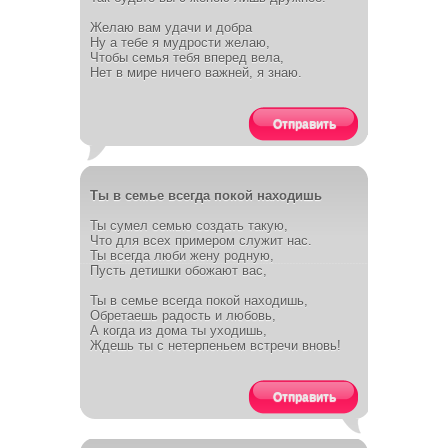
Желаю вам удачи и добра
Ну а тебе я мудрости желаю,
Чтобы семья тебя вперед вела,
Нет в мире ничего важней, я знаю.
Отправить
Ты в семье всегда покой находишь
Ты сумел семью создать такую,
Что для всех примером служит нас.
Ты всегда люби жену родную,
Пусть детишки обожают вас,
Ты в семье всегда покой находишь,
Обретаешь радость и любовь,
А когда из дома ты уходишь,
Ждешь ты с нетерпеньем встречи вновь!
Отправить