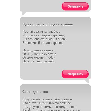
Отправить
Пусть страсть с годами крепнет
Пускай взаимная любовь
И страсть с годами крепнет,
Вы познавайте вновь и вновь
Волшебный сердца трепет,
От ощущения семьи,
От ощущенья счастья,
От долголетия любви,
От жизни настоящей!
Отправить
Совет для сына
Хочу, сынок, я дать тебе совет –
Что в этой жизни ничего важнее
Чем дружная семья, пожалуй, нет –
Так будьте вы с женою лишь дружнее.