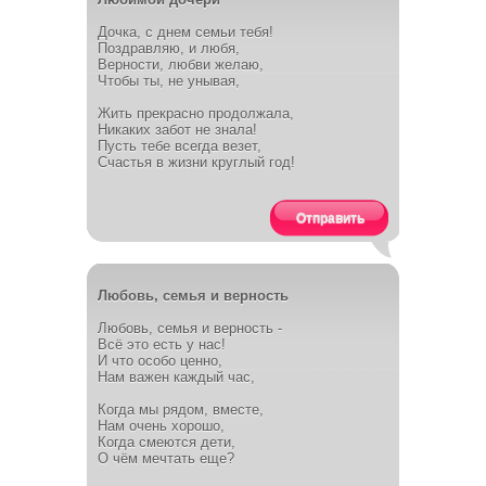
Дочка, с днем семьи тебя!
Поздравляю, и любя,
Верности, любви желаю,
Чтобы ты, не унывая,
Жить прекрасно продолжала,
Никаких забот не знала!
Пусть тебе всегда везет,
Счастья в жизни круглый год!
Отправить
Любовь, семья и верность
Любовь, семья и верность -
Всё это есть у нас!
И что особо ценно,
Нам важен каждый час,
Когда мы рядом, вместе,
Нам очень хорошо,
Когда смеются дети,
О чём мечтать еще?