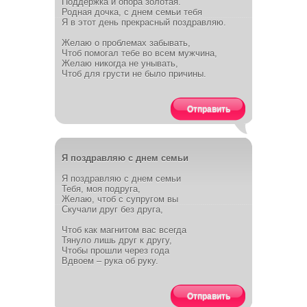
Поддержка и опора золотая.
Родная дочка, с днем семьи тебя
Я в этот день прекрасный поздравляю.
Желаю о проблемах забывать,
Чтоб помогал тебе во всем мужчина,
Желаю никогда не унывать,
Чтоб для грусти не было причины.
Отправить
Я поздравляю с днем семьи
Я поздравляю с днем семьи
Тебя, моя подруга,
Желаю, чтоб с супругом вы
Скучали друг без друга,
Чтоб как магнитом вас всегда
Тянуло лишь друг к другу,
Чтобы прошли через года
Вдвоем – рука об руку.
Отправить