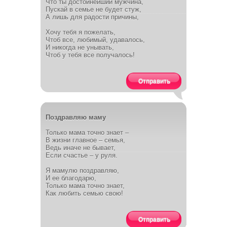
Что ты достойнейший мужчина,
Пускай в семье не будет стуж,
А лишь для радости причины,
Хочу тебя я пожелать,
Чтоб все, любимый, удавалось,
И никогда не унывать,
Чтоб у тебя все получалось!
Отправить
Поздравляю маму
Только мама точно знает –
В жизни главное – семья,
Ведь иначе не бывает,
Если счастье – у руля.
Я мамулю поздравляю,
И ее благодарю,
Только мама точно знает,
Как любить семью свою!
Отправить