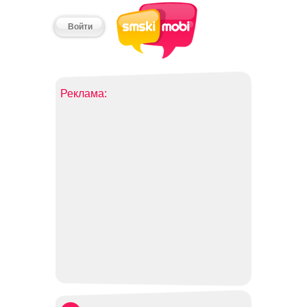
Войти
Реклама: