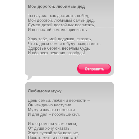
Мой дорогой, любимый дед
Ты научил, как достигать побед,
Мой дорогой, любимый самый дед.
Сумел детей достойных воспитать,
И ценностей немало прививать.
Хочу тебе, мой дедушка, сказать,
Что с днем семьи я буду поздравлять.
Здоровье береги, веселым будь,
И обо всех печалях позабудь!
Отправить
Любимому мужу
День семьи, любви и верности –
Он нежданно наступил,
Мужу я желаю нежности
И для дел – побольше сил.
И с огромным уважением,
От души хочу сказать,
Ждет пускай тебя везение,
Просто жить и процветать!