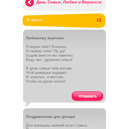
День Семьи, Любви и Верности
В прозе
12
Любимому мужчине
Я верна тебе? Конечно.
Я люблю тебя? Ну да!
Будем вместе мы навечно,
Ведь мы - дружная семья!
В день семьи тебе желаю,
Чтоб ромашки подарил,
И, конечно, я мечтаю,
Чтобы на руках носил!
Отправить
Поздравление для дочери
Для женщины важней всего семья,