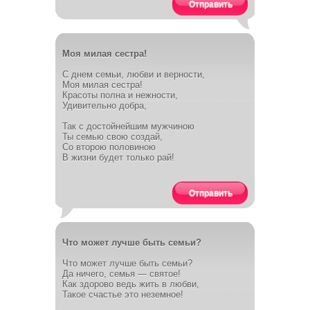
Отправить
Моя милая сестра!
С днем семьи, любви и верности,
Моя милая сестра!
Красоты полна и нежности,
Удивительно добра,
Так с достойнейшим мужчиною
Ты семью свою создай,
Со второю половиною
В жизни будет только рай!
Отправить
Что может лучше быть семьи?
Что может лучше быть семьи?
Да ничего, семья — святое!
Как здорово ведь жить в любви,
Такое счастье это неземное!