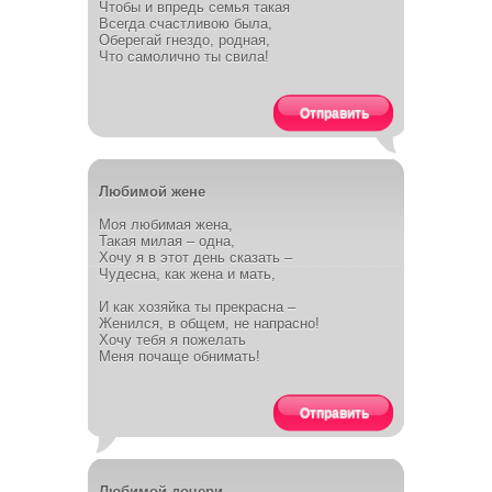
Чтобы и впредь семья такая
Всегда счастливою была,
Оберегай гнездо, родная,
Что самолично ты свила!
Отправить
Любимой жене
Моя любимая жена,
Такая милая – одна,
Хочу я в этот день сказать –
Чудесна, как жена и мать,
И как хозяйка ты прекрасна –
Женился, в общем, не напрасно!
Хочу тебя я пожелать
Меня почаще обнимать!
Отправить
Любимой дочери