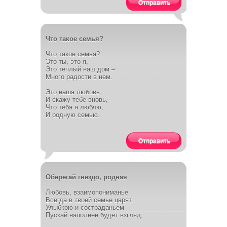
Отправить
Что такое семья?
Что такое семья?
Это ты, это я,
Это теплый наш дом –
Много радости в нем.
Это наша любовь,
И скажу тебе вновь,
Что тебя я люблю,
И родную семью.
Отправить
Оберегай гнездо, родная
Любовь, взаимопониманье
Всегда в твоей семье царят.
Улыбкою и состраданьем
Пускай наполнен будет взгляд,