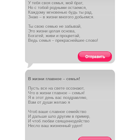
У тебя своя семья, мой брат,
Но с тобой родными остаемся,
Каждому мгновенью будь ты рад,
Знаю – в жизни многого добьемся.
Ты свою семью не забывай,
Это жизни целая основа,
Богатей, живи и процветай,
Ведь семья – прекраснейшее слово!
Отправить
В жизни главное – семья!
Пусть все на свете осознают,
Что в жизни главное – семья!
Я в этот день вас поздравляю,
Вам от души желаю я
Чтоб ваше славное семейство
И дальше шло другим в пример,
И чтоб любви священнодейство
Несло ваш жизненный удел!