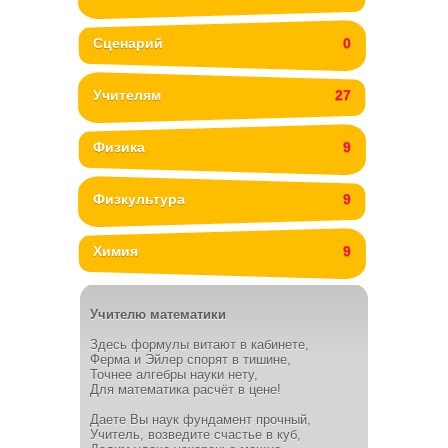
Сценарий
0
Учителям
27
Физика
9
Физкультура
9
Химия
9
Учителю математики
Здесь формулы витают в кабинете,
Ферма и Эйлер спорят в тишине,
Точнее алгебры науки нету,
Для математика расчёт в цене!
Даете Вы наук фундамент прочный,
Учитель, возведите счастье в куб,