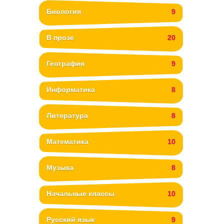
Биология
9
В прозе
20
География
9
Информатика
8
Литература
8
Математика
10
Музыка
8
Начальные классы
10
Русский язык
9