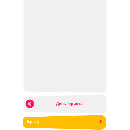
День юриста
Брату
6