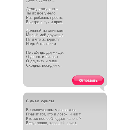
Дело о долгах…
Дело-дело-дело –
Ты их все умело
Разгребаешь просто,
Быстро в пух и прах.
Деловой ты слишком,
Милый мой дружище,
Ну и что ж: юристу
Надо быть таким.
Не забудь, дружище,
О делах и личных,
О друзьях и пиве…
Сходим, посидим?..
Отправить
С днем юриста
В юридическом мире закона
Правит тот, кто и ловок, и чист,
Кто же все соблюдает каноны?
Безусловно, хороший юрист.