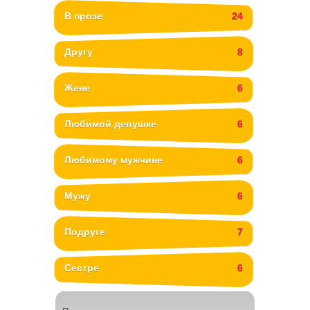
В прозе
24
Другу
8
Жене
6
Любимой девушке
6
Любимому мужчине
6
Мужу
6
Подруге
7
Сестре
6