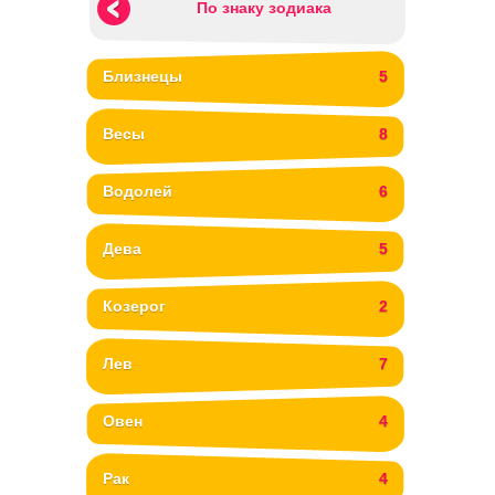
По знаку зодиака
Близнецы
5
Весы
8
Водолей
6
Дева
5
Козерог
2
Лев
7
Овен
4
Рак
4