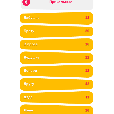
Прикольные
Бабушке
13
Брату
20
В прозе
16
Дедушке
12
Дочери
12
Другу
42
Дяде
11
Жене
16