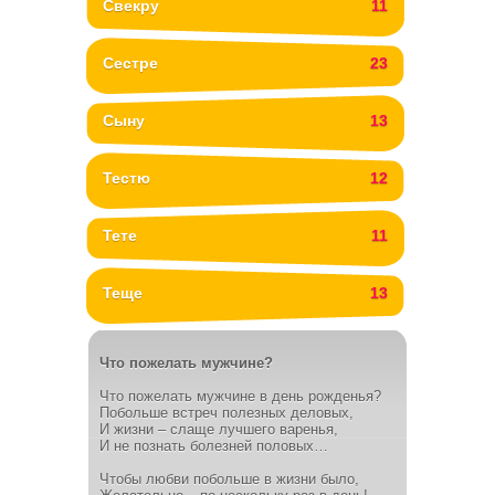
Свекру
11
Сестре
23
Сыну
13
Тестю
12
Тете
11
Теще
13
Что пожелать мужчине?
Что пожелать мужчине в день рожденья?
Побольше встреч полезных деловых,
И жизни – слаще лучшего варенья,
И не познать болезней половых…
Чтобы любви побольше в жизни было,