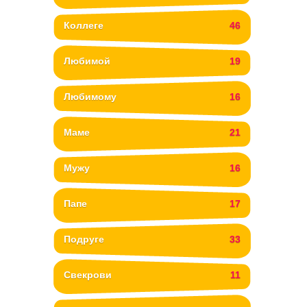
Коллеге
46
Любимой
19
Любимому
16
Маме
21
Мужу
16
Папе
17
Подруге
33
Свекрови
11