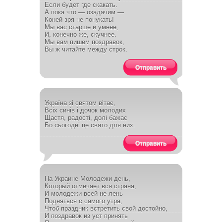
Если будет где скакать.
А пока что — озадачим —
Коней зря не понукать!
Мы вас старше и умнее,
И, конечно же, скучнее.
Мы вам пишем поздравок,
Вы ж читайте между строк.
Отправить
Україна зі святом вітає,
Всіх синів і дочок молодих
Щастя, радості, долі бажає
Бо сьогодні це свято для них.
Отправить
На Украине Молодежи день,
Который отмечает вся страна,
И молодежи всей не лень
Подняться с самого утра,
Чтоб праздник встретить свой достойно,
И поздравок из уст принять