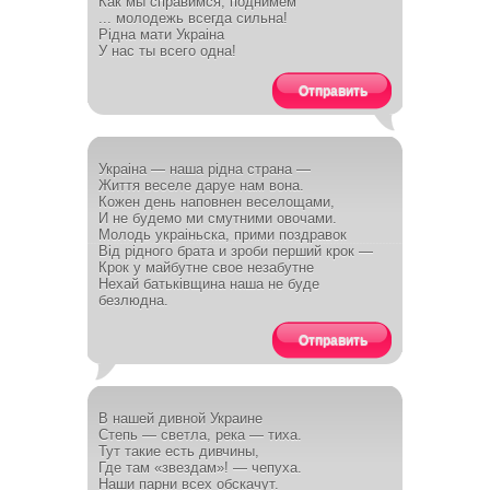
Как мы справимся, поднимем
... молодежь всегда сильна!
Рiдна мати Украiна
У нас ты всего одна!
Отправить
Украiна — наша рiдна страна —
Життя веселе даруе нам вона.
Кожен день наповнен веселощами,
И не будемо ми смутними овочами.
Молодь украiньска, прими поздравок
Вiд рiдного брата и зроби перший крок —
Крок у майбутне свое незабутне
Нехай батькiвщина наша не буде
безлюдна.
Отправить
В нашей дивной Украине
Степь — светла, река — тиха.
Тут такие есть дивчины,
Где там «звездам»! — чепуха.
Наши парни всех обскачут.