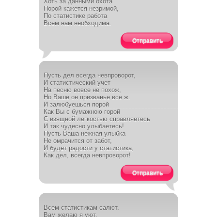
Хоть за данными охота
Порой кажется незримой,
По статистике работа
Всем нам необходима.
Отправить
Пусть дел всегда невпроворот,
И статистический учет
На песню вовсе не похож,
Но Ваше он призванье все ж.
И залюбуешься порой
Как Вы с бумажною горой
С изящной легкостью справляетесь
И так чудесно улыбаетесь!
Пусть Ваша нежная улыбка
Не омрачится от забот,
И будет радости у статистика,
Как дел, всегда невпроворот!
Отправить
Всем статистикам салют.
Вам желаю я уют.