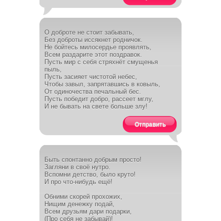
О доброте не стоит забывать,
Без доброты иссякнет родничок.
Не бойтесь милосердье проявлять,
Всем раздарите этот поздравок.
Пусть мир с себя стряхнёт смущенья
пыль,
Пусть засияет чистотой небес,
Чтобы завыл, запрятавшись в ковыль,
От одиночества печальный бес.
Пусть победит добро, рассеет мглу,
И не бывать на свете больше злу!
Отправить
Быть спонтанно добрым просто!
Загляни в своё нутро.
Вспомни детство, было круто!
И про что-нибудь ещё!
Обними скорей прохожих,
Нищим денежку подай,
Всем друзьям дари подарки,
(Про себя не забывай)!