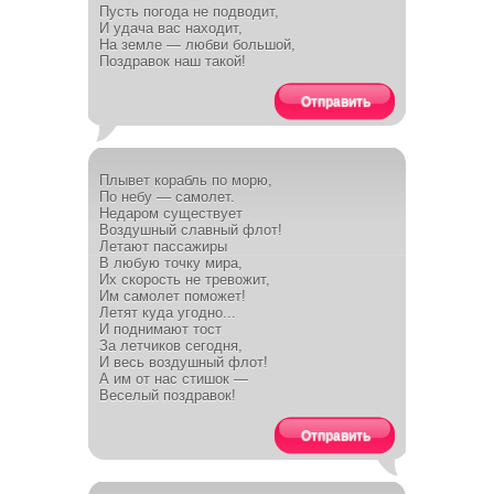
Пусть погода не подводит,
И удача вас находит,
На земле — любви большой,
Поздравок наш такой!
Отправить
Плывет корабль по морю,
По небу — самолет.
Недаром существует
Воздушный славный флот!
Летают пассажиры
В любую точку мира,
Их скорость не тревожит,
Им самолет поможет!
Летят куда угодно...
И поднимают тост
За летчиков сегодня,
И весь воздушный флот!
А им от нас стишок —
Веселый поздравок!
Отправить