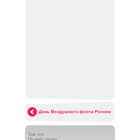
День Воздушного флота России
Тем, кто
По небу летает,