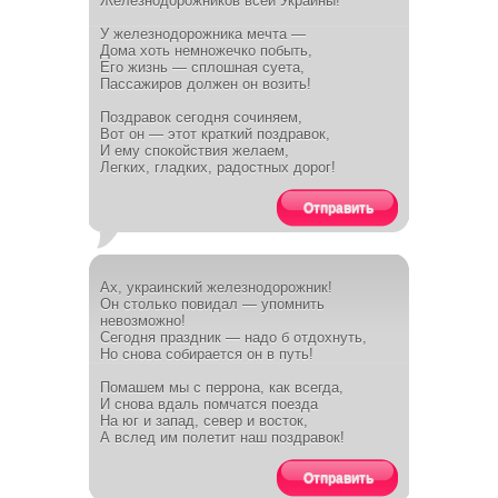
Железнодорожников всей Украины!
У железнодорожника мечта —
Дома хоть немножечко побыть,
Его жизнь — сплошная суета,
Пассажиров должен он возить!
Поздравок сегодня сочиняем,
Вот он — этот краткий поздравок,
И ему спокойствия желаем,
Легких, гладких, радостных дорог!
Отправить
Ах, украинский железнодорожник!
Он столько повидал — упомнить
невозможно!
Сегодня праздник — надо б отдохнуть,
Но снова собирается он в путь!
Помашем мы с перрона, как всегда,
И снова вдаль помчатся поезда
На юг и запад, север и восток,
А вслед им полетит наш поздравок!
Отправить