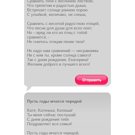
Сравнить тебя с весеннею листвою,
Что трепетом и радостью дыша,
Встречает солнце раннею порою
С улыбкой, величаво, не спеша,
Сравнить с веселой радостною птицей,
Что песни для души для всех поет,
Но – вряд ли кто из птиц с тобой
сравнится, -
Не снилось птицам пение твое!
Не надо нам сравнений — несравнима
Ни с кем ты, кроме солнца самого!
Так с днем рождения, Екатерина!
Желаем доброго и лучшего всего!
Отправить
Пусть годы мчатся чередой
Катя, Катенька, Катюша!
Ты меня сейчас послушай:
С днем рождения тебя
Поздравляет вся семья!
Пусть годы мчатся чередой,