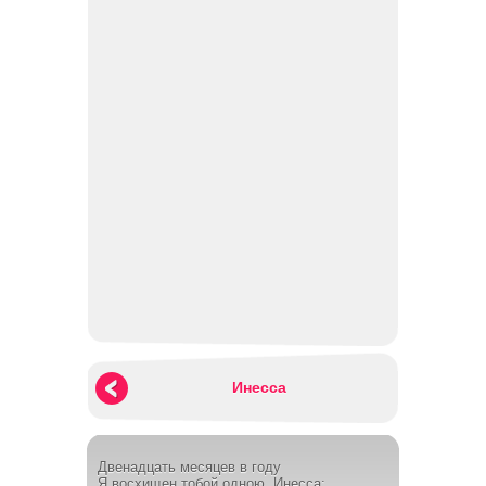
Инесса
Двенадцать месяцев в году
Я восхищен тобой одною, Инесса: