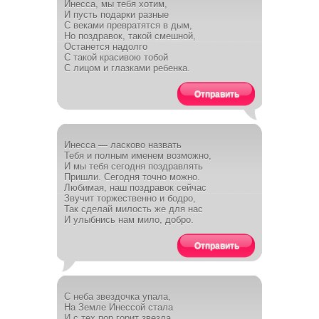
Инесса, мы тебя хотим,
И пусть подарки разные
С веками превратятся в дым,
Но поздравок, такой смешной,
Останется надолго
С такой красивою тобой
С лицом и глазками ребенка.
Отправить
Инесса — ласково назвать
Тебя и полным именем возможно,
И мы тебя сегодня поздравлять
Пришли. Сегодня точно можно.
Любимая, наш поздравок сейчас
Звучит торжественно и бодро,
Так сделай милость же для нас
И улыбнись нам мило, добро.
Отправить
С неба звездочка упала,
На Земле Инессой стала
И с тех пор горит звезда,