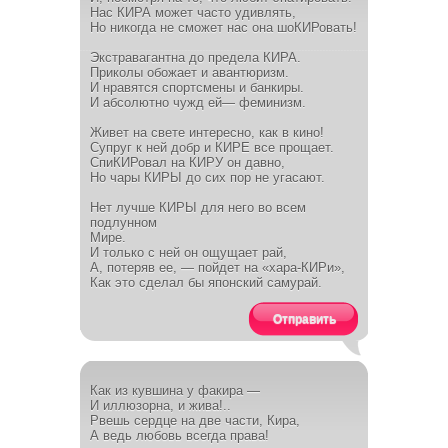
Нас КИРА может часто удивлять,
Но никогда не сможет нас она шоКИРовать!
Экстравагантна до предела КИРА.
Приколы обожает и авантюризм.
И нравятся спортсмены и банкиры.
И абсолютно чужд ей— феминизм.
Живет на свете интересно, как в кино!
Супруг к ней добр и КИРЕ все прощает.
СпиКИРовал на КИРУ он давно,
Но чары КИРЫ до сих пор не угасают.
Нет лучше КИРЫ для него во всем
подлунном
Мире.
И только с ней он ощущает рай,
А, потеряв ее, — пойдет на «хара-КИРи»,
Как это сделал бы японский самурай.
Отправить
Как из кувшина у факира —
И иллюзорна, и жива!..
Рвешь сердце на две части, Кира,
А ведь любовь всегда права!