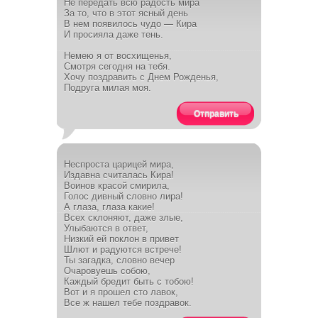
Не передать всю радость мира
За то, что в этот ясный день
В нем появилось чудо — Кира
И просияла даже тень.
Немею я от восхищенья,
Смотря сегодня на тебя.
Хочу поздравить с Днем Рожденья,
Подруга милая моя.
Отправить
Неспроста царицей мира,
Издавна считалась Кира!
Воинов красой смирила,
Голос дивный словно лира!
А глаза, глаза какие!
Всех склоняют, даже злые,
Улыбаются в ответ,
Низкий ей поклон в привет
Шлют и радуются встрече!
Ты загадка, словно вечер
Очаровуешь собою,
Каждый бредит быть с тобою!
Вот и я прошел сто лавок,
Все ж нашел тебе поздравок.