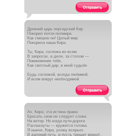
Отправить
Древний царь персидский Кир
Покорил почти полмира.
Как смешон он! Целый мир
Покорила наша Кира.
Ты, Кира, госпожа во всем:
В запросах, в деле, за столом —
Повиновение тебе,
Как светлый дар, в иной судьбе.
Будь госпожой, всегда любимой,
И всем вокруг необходимой.
Отправить
Ах, Кира, эта истина права:
Бросать свои не следует слова
На ветер. Но когда пути-дороги
Распахнуты — кружится голова.
Я нынче, Кира, ухожу всерьез
В далекий путь, и пусть трещит мороз!..