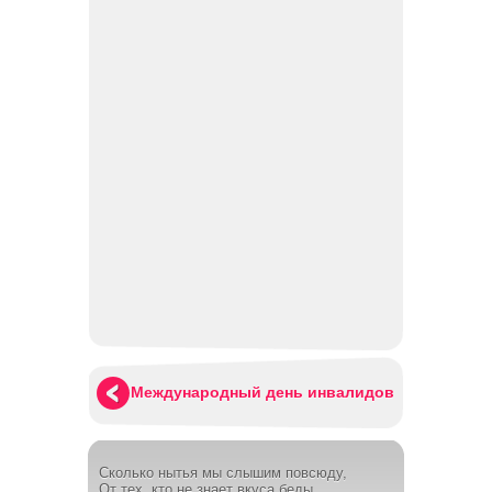
Международный день инвалидов
Сколько нытья мы слышим повсюду,
От тех, кто не знает вкуса беды,