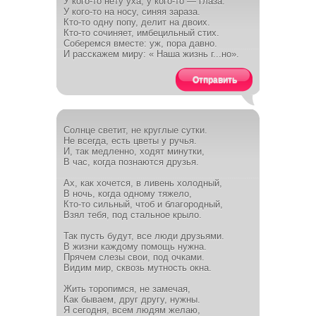
У кого-то нету уха, у кого-то — глаза.
У кого-то на носу, синяя зараза.
Кто-то одну попу, делит на двоих.
Кто-то сочиняет, имбецильный стих.
Соберемся вместе: уж, пора давно.
И расскажем миру: « Наша жизнь г...но».
Отправить
Солнце светит, не круглые сутки.
Не всегда, есть цветы у ручья.
И, так медленно, ходят минутки,
В час, когда познаются друзья.
Ах, как хочется, в ливень холодный,
В ночь, когда одному тяжело,
Кто-то сильный, чтоб и благородный,
Взял тебя, под стальное крыло.
Так пусть будут, все люди друзьями.
В жизни каждому помощь нужна.
Прячем слезы свои, под очками.
Видим мир, сквозь мутность окна.
Жить торопимся, не замечая,
Как бываем, друг другу, нужны.
Я сегодня, всем людям желаю,