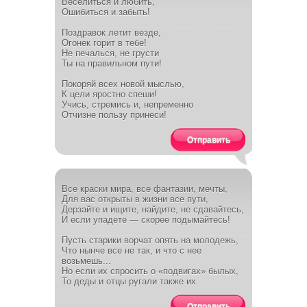
Веселиться и любить,
Ошибиться и забыть!
Поздравок летит везде,
Огонек горит в тебе!
Не печалься, не грусти
Ты на правильном пути!
Покоряй всех новой мыслью,
К цели яростно спеши!
Учись, стремись и, непременно
Отчизне пользу принеси!
Отправить
Все краски мира, все фантазии, мечты,
Для вас открыты в жизни все пути,
Дерзайте и ищите, найдите, не сдавайтесь,
И если упадете — скорее подымайтесь!
Пусть старики ворчат опять на молодежь,
Что нынче все не так, и что с нее
возьмешь...
Но если их спросить о «подвигах» былых,
То деды и отцы ругали также их.
Отправить