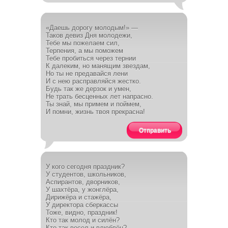
«Даешь дорогу молодым!» —
Таков девиз Дня молодежи,
Тебе мы пожелаем сил,
Терпения, а мы поможем
Тебе пробиться через тернии
К далеким, но манящим звездам,
Но ты не предавайся лени
И с нею расправляйся жестко.
Будь так же дерзок и умен,
Не трать бесценных лет напрасно.
Ты знай, мы примем и поймем,
И помни, жизнь твоя прекрасна!
Отправить
У кого сегодня праздник?
У студентов, школьников,
Аспирантов, дворников,
У шахтёра, у жонглёра,
Дирижёра и стажёра,
У директора сберкассы
Тоже, видно, праздник!
Кто так молод и силён?
Кто так весел и влюблён?