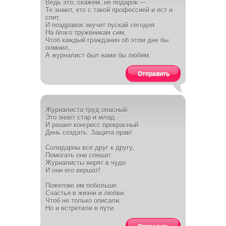
Ведь это, скажем, не подарок —
Те знают, кто с такой профессией и ест и
спит,
И поздравок звучит пускай сегодня
На благо труженикам сим,
Чтоб каждый гражданин об этом дне бы
помнил,
А журналист был нами бы любим.
Отправить
Журналиста труд опасный.
Это знает стар и млад.
И решил конгресс прекрасный
День создать. Защита прав!
Солидарны все друг к другу,
Помогать они спешат.
Журналисты верят в чудо
И они его вершат!
Пожелаю им побольше
Счастья в жизни и любви.
Чтоб не только описали,
Но и встретили в пути.