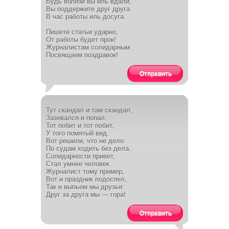
Будь вблизи вы иль вдали,
Вы поддержите друг друга
В час работы иль досуга.
Пишете статьи ударно,
От работы будет прок!
Журналистам солидарным
Посвящаем поздравок!
Отправить
Тут скандал и там скандал,
Зазевался и попал.
Тот побит и тот побит,
У того помятый вид.
Вот решили, что не дело
По судам ходить без дела.
Солидарности привет,
Стал умнее человек.
Журналист тому пример,
Вот и праздник подоспел,
Так и выпьем мы друзья:
Друг за друга мы — гора!
Отправить