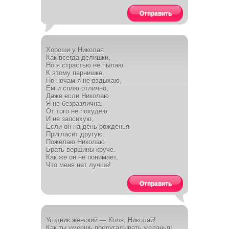
Отправить
Хороши у Николая
Как всегда делишки,
Но я страстью не пылаю
К этому парнишке.
По ночам я не вздыхаю,
Ем и сплю отлично,
Даже если Николаю
Я не безразлична.
От того не похудею
И не запсихую,
Если он на день рожденья
Пригласит другую.
Пожелаю Николаю
Брать вершины круче.
Как же он не понимает,
Что меня нет лучше!
Отправить
Угодник женский — Коля, Николай!
Как ты умеешь предугадывать желанья!