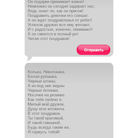
Он подарки принимает важно!
Немножко он сегодня задирает нос,
Ведь знает он, как он пригож!
Поздравить девочки его спешат,
А он ждет поздравленья от ребят!
Успехов дружно все ему желают,
И с радостью, конечно, обнимают!
А он смеется в полный рот
Читая этот поздравок!
Отправить
Колька, Николашка,
Белая рубашка,
Черные штаны,
А из-под них видны
Черные ботинки,
Носочки на резинке.
Как тебя люблю я,
Милый мой дружок,
Душу всю вложила
В этот поздравок.
Ты такой красивый,
И такой смешной,
Будь всегда таким же,
Я горжусь тобой!