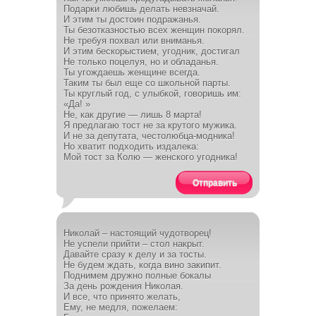
Подарки любишь делать невзначай.
И этим ты достоин подражанья.
Ты безотказностью всех женщин покорял.
Не требуя похвал или вниманья.
И этим бескорыстием, угодник, достигал
Не только поцелуя, но и обладанья.
Ты угождаешь женщине всегда.
Таким ты был еще со школьной парты.
Ты круглый год, с улыбкой, говоришь им:
«Да! »
Не, как другие — лишь 8 марта!
Я предлагаю тост не за крутого мужика.
И не за депутата, честолюбца-модника!
Но хватит подходить издалека:
Мой тост за Колю — женского угодника!
Отправить
Николай – настоящий чудотворец!
Не успели прийти – стол накрыт.
Давайте сразу к делу и за тосты.
Не будем ждать, когда вино закипит.
Поднимем дружно полные бокалы
За день рождения Николая.
И все, что принято желать,
Ему, не медля, пожелаем: