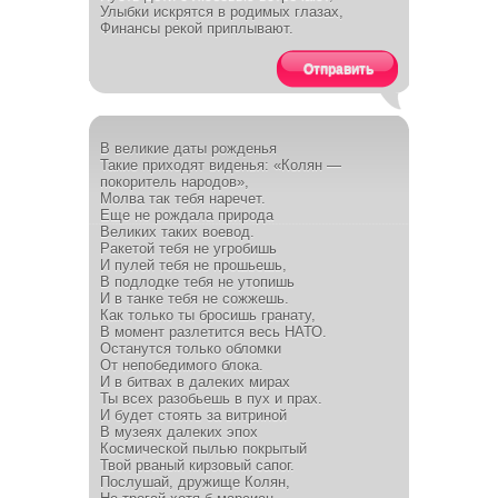
Улыбки искрятся в родимых глазах,
Финансы рекой приплывают.
Отправить
В великие даты рожденья
Такие приходят виденья: «Колян —
покоритель народов»,
Молва так тебя наречет.
Еще не рождала природа
Великих таких воевод.
Ракетой тебя не угробишь
И пулей тебя не прошьешь,
В подлодке тебя не утопишь
И в танке тебя не сожжешь.
Как только ты бросишь гранату,
В момент разлетится весь НАТО.
Останутся только обломки
От непобедимого блока.
И в битвах в далеких мирах
Ты всех разобьешь в пух и прах.
И будет стоять за витриной
В музеях далеких эпох
Космической пылью покрытый
Твой рваный кирзовый сапог.
Послушай, дружище Колян,