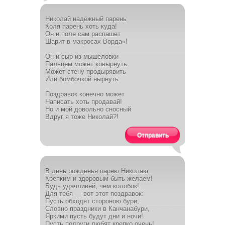
Николай надёжный парень
Коля парень хоть куда!
Он и поле сам распашет
Шарит в макросах Ворда«!
Он и сыр из мышеловки
Пальцем может ковырнуть
Может стену продырявить
Или бомбочкой нырнуть
Поздравок конечно может
Написать хоть продавай!
Но и мой довольно сносный
Вдруг я тоже Николай?!
Отправить
В день рожденья парню Николаю
Крепким и здоровым быть желаем!
Будь удачливей, чем колобок!
Для тебя — вот этот поздравок:
Пусть обходят стороною бури;
Словно праздники в Канчанабури,
Яркими пусть будут дни и ночи!
Пусть подруги любят крепко очень!