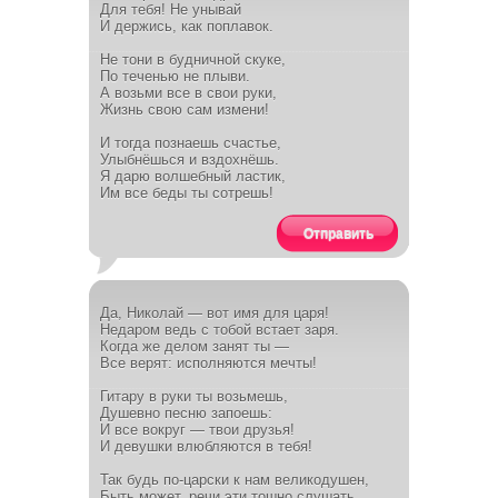
Для тебя! Не унывай
И держись, как поплавок.
Не тони в будничной скуке,
По теченью не плыви.
А возьми все в свои руки,
Жизнь свою сам измени!
И тогда познаешь счастье,
Улыбнёшься и вздохнёшь.
Я дарю волшебный ластик,
Им все беды ты сотрешь!
Отправить
Да, Николай — вот имя для царя!
Недаром ведь с тобой встает заря.
Когда же делом занят ты —
Все верят: исполняются мечты!
Гитару в руки ты возьмешь,
Душевно песню запоешь:
И все вокруг — твои друзья!
И девушки влюбляются в тебя!
Так будь по-царски к нам великодушен,
Быть может, речи эти тошно слушать...