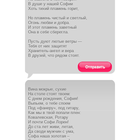
В душе у нашей Софии
Хоть тихий пламень горит,
Но пламень чистый и светлый,
Огонь любви и добра.
И этот пламень заветный
Она в себе сберегла.
Пусть дуют лютые ветры —
Тебя от них защитят
Хранитель-ангел и вера
В друзей, что рядом стоят.
Отправить
Вина мокрые, сухие
На столе стоят твоем:
С днем рождения, София!
Выпьем, о тебе споем
Под «фанеру», под гитару,
Как мы в твой попали плен:
Ковалевская, Ротару
И почти Софи Лорен!
До ста лет живи, летая,
Да своди мужчин с ума,
Софа наша золотая –