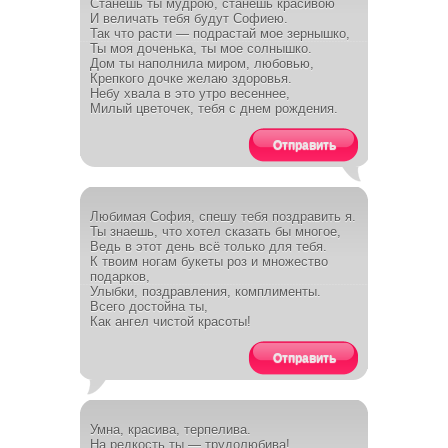
Станешь ты мудрою, станешь красивою
И величать тебя будут Софиею.
Так что расти — подрастай мое зернышко,
Ты моя доченька, ты мое солнышко.
Дом ты наполнила миром, любовью,
Крепкого дочке желаю здоровья.
Небу хвала в это утро весеннее,
Милый цветочек, тебя с днем рождения.
Отправить
Любимая София, спешу тебя поздравить я.
Ты знаешь, что хотел сказать бы многое,
Ведь в этот день всё только для тебя.
К твоим ногам букеты роз и множество
подарков,
Улыбки, поздравления, комплименты.
Всего достойна ты,
Как ангел чистой красоты!
Отправить
Умна, красива, терпелива.
На редкость ты — трудолюбива!