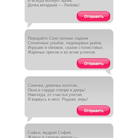
И всегда волнует кровь
Дочка младшая — Любовь!
Отправить
Передайте Соне полные ладони
Солнечных улыбок, леденцовых рыбок,
Игрушек и обновок, сказок столистовых,
Жареных орехов и во всем успехов.
Отправить
Сонечка, девочка золотая,
Окна в сердце отвори и дверь!
Навсегда, от счастья улетая,
Я ворвусь в него. Родная, верь!
Отправить
Софья, мудрая София,
Жажду в сердце укроти —