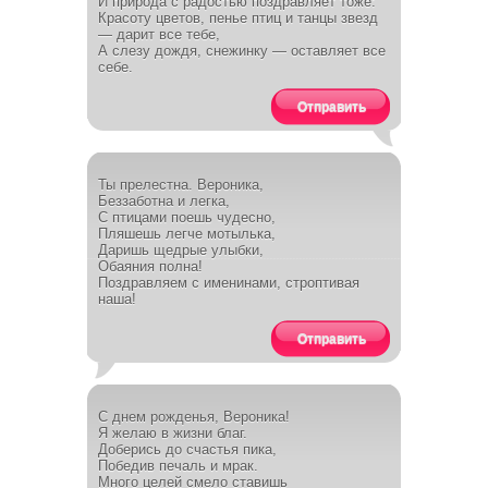
И природа с радостью поздравляет тоже:
Красоту цветов, пенье птиц и танцы звезд
— дарит все тебе,
А слезу дождя, снежинку — оставляет все
себе.
Отправить
Ты прелестна. Вероника,
Беззаботна и легка,
С птицами поешь чудесно,
Пляшешь легче мотылька,
Даришь щедрые улыбки,
Обаяния полна!
Поздравляем с именинами, строптивая
наша!
Отправить
С днем рожденья, Вероника!
Я желаю в жизни благ.
Доберись до счастья пика,
Победив печаль и мрак.
Много целей смело ставишь