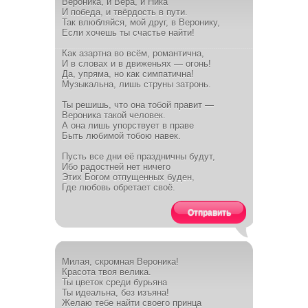
Вероника, и Вера, и Ника
И победа, и твёрдость в пути.
Так влюбляйся, мой друг, в Веронику,
Если хочешь ты счастье найти!
Как азартна во всём, романтична,
И в словах и в движеньях — огонь!
Да, упряма, но как симпатична!
Музыкальна, лишь струны затронь.
Ты решишь, что она тобой правит —
Вероника такой человек.
А она лишь упорствует в праве
Быть любимой тобою навек.
Пусть все дни её праздничны будут,
Ибо радостней нет ничего
Этих Богом отпущенных буден,
Где любовь обретает своё.
Отправить
Милая, скромная Вероника!
Красота твоя велика.
Ты цветок среди бурьяна
Ты идеальна, без изъяна!
Желаю тебе найти своего принца