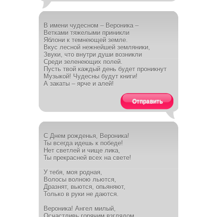
В имени чудесном – Вероника –
Ветками тяжелыми приникли
Яблони к темнеющей земле.
Вкус лесной нежнейшей земляники,
Звуки, что внутри души возникли
Среди зеленеющих полей.
Пусть твой каждый день будет проникнут
Музыкой! Чудесны будут книги!
А закаты – ярче и алей!
Отправить
С Днем рожденья, Вероника!
Ты всегда идешь к победе!
Нет светлей и чище лика,
Ты прекрасней всех на свете!
У тебя, моя родная,
Волосы волною льются,
Дразнят, вьются, опьяняют,
Только в руки не даются.
Вероника! Ангел милый,
Осчастливь горячим взглядом,