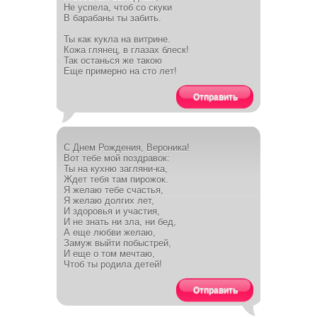
Не успела, чтоб со скуки
В барабаны ты забить.
Ты как кукла на витрине.
Кожа глянец, в глазах блеск!
Так останься же такою
Еще примерно на сто лет!
Отправить
С Днем Рождения, Вероника!
Вот тебе мой поздравок:
Ты на кухню загляни-ка,
Ждет тебя там пирожок.
Я желаю тебе счастья,
Я желаю долгих лет,
И здоровья и участия,
И не знать ни зла, ни бед,
А еще любви желаю,
Замуж выйти побыстрей,
И еще о том мечтаю,
Чтоб ты родила детей!
Отправить