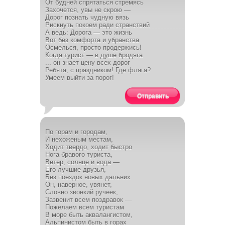
От будней спрятаться стремясь
Захочется, увы не скрою —
Дорог познать чудную вязь
Рискнуть покоем ради странствий
А ведь: Дорога — это жизнь
Вот без комфорта и убранства
Осмелься, просто продержись!
Когда турист — в душе бродяга
... он знает цену всех дорог
Ребята, с праздником! Где фляга?
Умеем выйти за порог!
Отправить
По горам и городам,
И нехоженым местам,
Ходит твердо, ходит быстро
Нога бравого туриста,
Ветер, солнце и вода —
Его лучшие друзья,
Без поездок новых дальних
Он, наверное, увянет,
Словно звонкий ручеек,
Зазвенит всем поздравок —
Пожелаем всем туристам
В море быть аквалангистом,
Альпинистом быть в горах