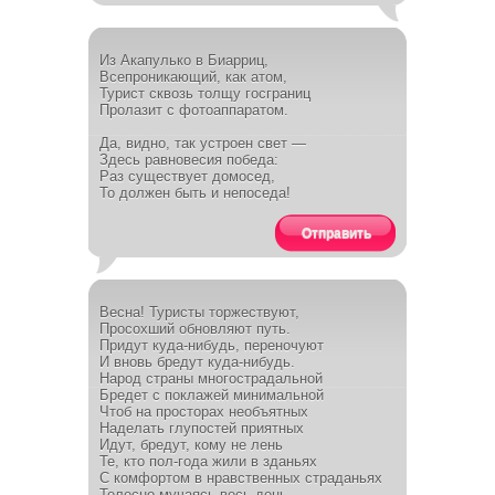
Из Акапулько в Биарриц,
Всепроникающий, как атом,
Турист сквозь толщу госграниц
Пролазит с фотоаппаратом.
Да, видно, так устроен свет —
Здесь равновесия победа:
Раз существует домосед,
То должен быть и непоседа!
Отправить
Весна! Туристы торжествуют,
Просохший обновляют путь.
Придут куда-нибудь, переночуют
И вновь бредут куда-нибудь.
Народ страны многострадальной
Бредет с поклажей минимальной
Чтоб на просторах необъятных
Наделать глупостей приятных
Идут, бредут, кому не лень
Те, кто пол-года жили в зданьях
С комфортом в нравственных страданьях
Телесно мучаясь весь день