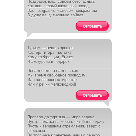
Поздравок наш, совсем безопасный,
Как ваш первый школьный поход,
Вас поздравит, и словом прекрасным
В душу вашу тихонько войдет.
Отправить
Туризм — вещь хорошая:
Костёр, гитара, палатка.
Кому-то Франция, Египет,
И экскурсии в подарок.
Неважно где, а важно с кем
Мы время свободное проводим,
Или на пафосных курортах
Или у речки мелководной!
Отправить
Пропаганда туризма — мира задача.
Пусть палатка на море с яхтой в придачу.
Пусть к вершинам стремления, вверх с
рюкзаком.
По тропинке к заветным чащам пешком.