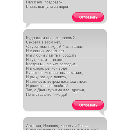
Написали поздравок,
Вновь шагнули за порог!
Отправить
Куда идем мы с рюкзаком?
Секрета в этом нет,
С туризмом каждый был знаком
И с самых малых лет!
Мы любим лазить и бродить
И тут, и там — везде,
Костры мы любим разводить,
И в озере, речной воде
Купаться, мыться, полоскаться,
И рыбу разную ловить,
И солнцем, ветром наслаждаться,
И родину свою любить!
Так, с Днем туризма вас, друзья,
Не отставайте никогда!
Отправить
Анталия, Испания, Канары и Гоа —