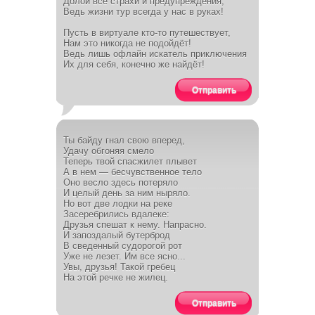
Долой все страхи и предупреждения,
Ведь жизни тур всегда у нас в руках!
Пусть в виртуале кто-то путешествует,
Нам это никогда не подойдёт!
Ведь лишь офлайн искатель приключения
Их для себя, конечно же найдёт!
Отправить
Ты байду гнал свою вперед,
Удачу обгоняя смело
Теперь твой спасжилет плывет
А в нем — бесчувственное тело
Оно весло здесь потеряло
И целый день за ним ныряло.
Но вот две лодки на реке
Засеребрились вдалеке:
Друзья спешат к нему. Напрасно.
И запоздалый бутерброд
В сведенный судорогой рот
Уже не лезет. Им все ясно...
Увы, друзья! Такой гребец
На этой речке не жилец.
Отправить