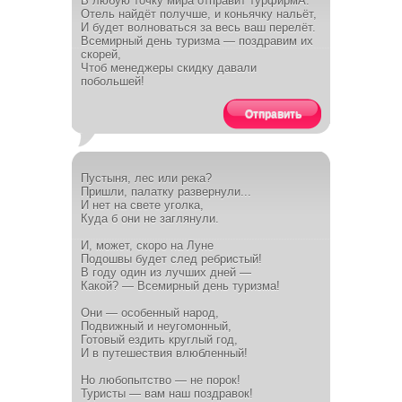
В любую точку мира отправит турфирмА.
Отель найдёт получше, и коньячку нальёт,
И будет волноваться за весь ваш перелёт.
Всемирный день туризма — поздравим их
скорей,
Чтоб менеджеры скидку давали
побольшей!
Отправить
Пустыня, лес или река?
Пришли, палатку развернули...
И нет на свете уголка,
Куда б они не заглянули.
И, может, скоро на Луне
Подошвы будет след ребристый!
В году один из лучших дней —
Какой? — Всемирный день туризма!
Они — особенный народ,
Подвижный и неугомонный,
Готовый ездить круглый год,
И в путешествия влюбленный!
Но любопытство — не порок!
Туристы — вам наш поздравок!