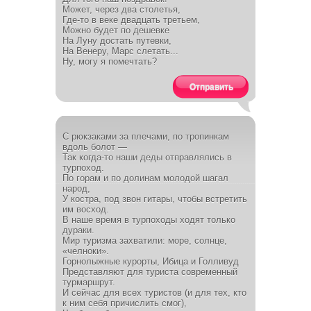
Может, через два столетья,
Где-то в веке двадцать третьем,
Можно будет по дешевке
На Луну достать путевки,
На Венеру, Марс слетать...
Ну, могу я помечтать?
Отправить
С рюкзаками за плечами, по тропинкам
вдоль болот —
Так когда-то наши деды отправлялись в
турпоход.
По горам и по долинам молодой шагал
народ,
У костра, под звон гитары, чтобы встретить
им восход.
В наше время в турпоходы ходят только
дураки.
Мир туризма захватили: море, солнце,
«челноки».
Горнолыжные курорты, Ибица и Голливуд
Представляют для туриста современный
турмаршрут.
И сейчас для всех туристов (и для тех, кто
к ним себя причислить смог),