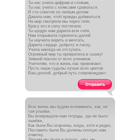
Ты нас учила цифрам и словам,
Ты нас учила с кляксами сражаться.
И сто советов по любым делам
Давала нам, чтоб правды добиваться.
На мир смотрели мы через тебя,
Красу его и силу постигали,
Ты щедро нам дарила всю себя,
Нам открывала горизонты далей.
Ты научила верить и мечтать,
Дарила сердце, доброту и ласку,
Учила никогда не отступать.
Огромный мир ты превратила в сказку!
Земной поклон от всех учеников
Учителям, что в жизнь нас провожают.
Пусть наши судьбы лучше всех цветов
Ваш долгий, добрый путь сопровождают.
Отправить
Всю жизнь мы будем вспоминать, как, не
тая улыбки,
Вы возвращали нам тетрадь, где не было
ошибки,
Как были Вы огорчены, когда, хотя и редко,
Поставить были Вы должны плохую нам
отметку.
Детьми мы были и подчас, увы, не