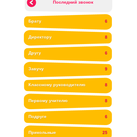
Последний звонок
Брату
6
Директору
8
Другу
6
Завучу
9
Классному руководителю
8
Первому учителю
8
Подруге
6
Прикольные
25