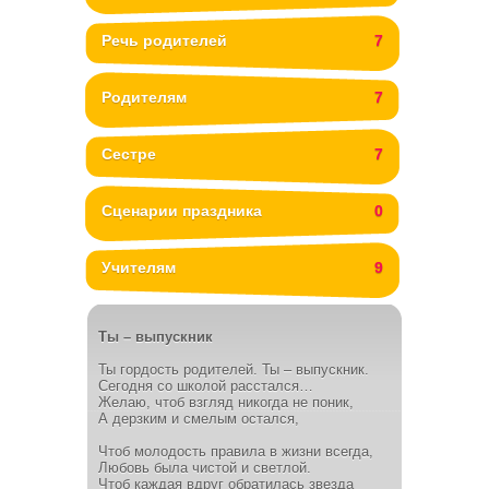
Речь родителей
7
Родителям
7
Сестре
7
Сценарии праздника
0
Учителям
9
Ты – выпускник
Ты гордость родителей. Ты – выпускник.
Сегодня со школой расстался…
Желаю, чтоб взгляд никогда не поник,
А дерзким и смелым остался,
Чтоб молодость правила в жизни всегда,
Любовь была чистой и светлой.
Чтоб каждая вдруг обратилась звезда