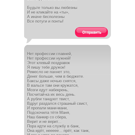
Будьте только вы любезны
И не кликайте на «ты»,
А иначе бесполезны
Все потуги и понты!
Отправить
Нет профессии главней,
Нет профессии нужней!
Этот клевый поздравок
Я пишу тебе дружок!
Ремесло не пахнет это,
Денег больше, чем в бюджете.
Баксы даже ночью снятся,
В вальсе там они кружатся,
Мозги едут набекрень,
Посчитай-ка их весь день.
А рубли танцуют твист,
Вдруг раздался страшный свист,
И пропали мани-мани,
Подскочила тётя Маня,
Наш банкир со сбера,
Верит и не верит...
Пора идти на службу в банк,
Она идёт, неееее... прёт, как танк,