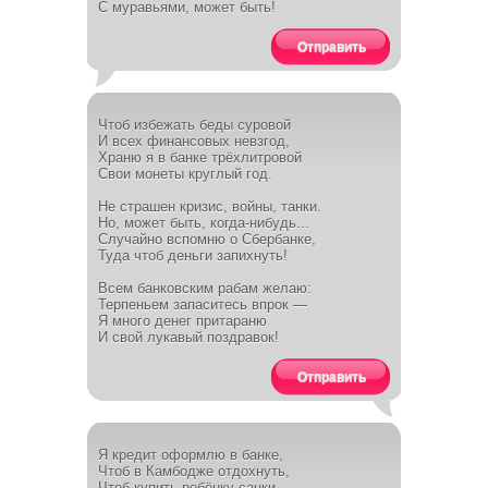
С муравьями, может быть!
Отправить
Чтоб избежать беды суровой
И всех финансовых невзгод,
Храню я в банке трёхлитровой
Свои монеты круглый год.
Не страшен кризис, войны, танки.
Но, может быть, когда-нибудь...
Случайно вспомню о Сбербанке,
Туда чтоб деньги запихнуть!
Всем банковским рабам желаю:
Терпеньем запаситесь впрок —
Я много денег притараню
И свой лукавый поздравок!
Отправить
Я кредит оформлю в банке,
Чтоб в Камбодже отдохнуть,
Чтоб купить ребёнку санки