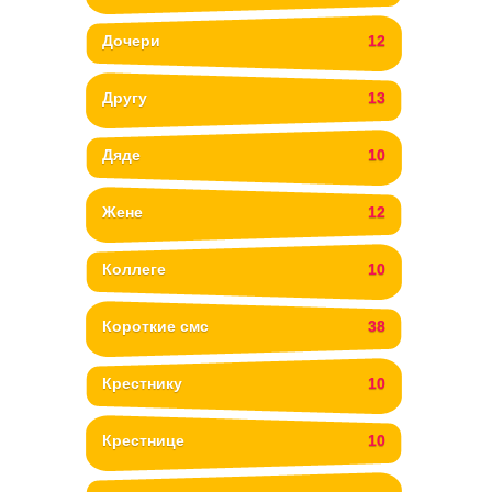
Дочери
12
Другу
13
Дяде
10
Жене
12
Коллеге
10
Короткие смс
38
Крестнику
10
Крестнице
10