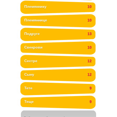
Племяннику
10
Племяннице
10
Подруге
13
Свекрови
10
Сестре
12
Сыну
12
Тете
9
Теще
9