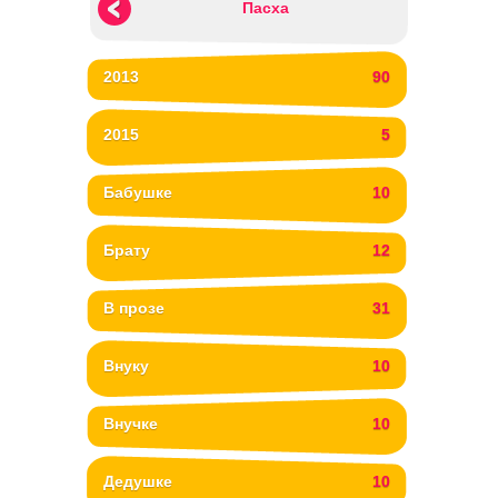
Пасха
2013
90
2015
5
Бабушке
10
Брату
12
В прозе
31
Внуку
10
Внучке
10
Дедушке
10