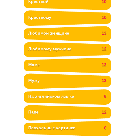
Крестной
10
Крестному
10
Любимой женщине
13
Любимому мужчине
12
Маме
12
Мужу
12
На английском языке
6
Папе
12
Пасхальные картинки
0